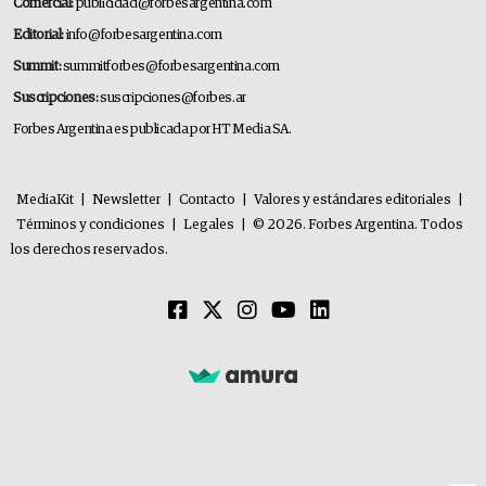
Comercial:
publicidad@forbesargentina.com
Editorial:
info@forbesargentina.com
Summit:
summitforbes@forbesargentina.com
Suscripciones:
suscripciones@forbes.ar
Forbes Argentina es publicada por HT Media SA.
MediaKit
|
Newsletter
|
Contacto
|
Valores y estándares editoriales
|
Términos y condiciones
|
Legales
|
© 2026. Forbes Argentina. Todos
los derechos reservados.