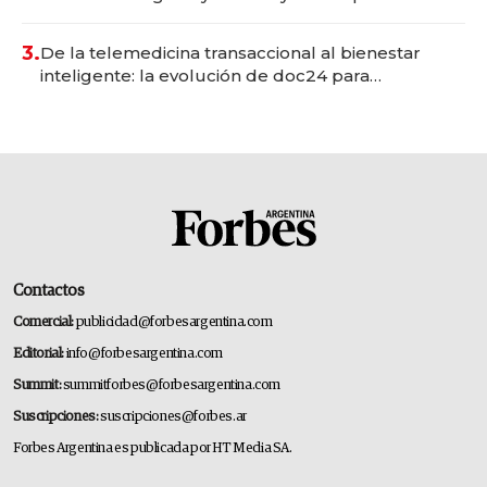
gastronómico que revoluciona las marcas "fast
premium"
3.
De la telemedicina transaccional al bienestar
inteligente: la evolución de doc24 para
transformar a las organizaciones
Contactos
Comercial:
publicidad@forbesargentina.com
Editorial:
info@forbesargentina.com
Summit:
summitforbes@forbesargentina.com
Suscripciones:
suscripciones@forbes.ar
Forbes Argentina es publicada por HT Media SA.