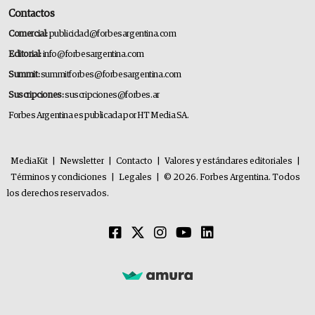
Contactos
Comercial:
publicidad@forbesargentina.com
Editorial:
info@forbesargentina.com
Summit:
summitforbes@forbesargentina.com
Suscripciones:
suscripciones@forbes.ar
Forbes Argentina es publicada por HT Media SA.
MediaKit
|
Newsletter
|
Contacto
|
Valores y estándares editoriales
|
Términos y condiciones
|
Legales
|
© 2026. Forbes Argentina. Todos
los derechos reservados.