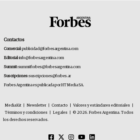
Contactos
Comercial:
publicidad@forbesargentina.com
Editorial:
info@forbesargentina.com
Summit:
summitforbes@forbesargentina.com
Suscripciones:
suscripciones@forbes.ar
Forbes Argentina es publicada por HT Media SA.
MediaKit
|
Newsletter
|
Contacto
|
Valores y estándares editoriales
|
Términos y condiciones
|
Legales
|
© 2026. Forbes Argentina. Todos
los derechos reservados.