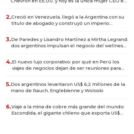
Chevron en EE.UU. y hoy es la única mujer CEO en
Vaca Muerta
2.
Creció en Venezuela, llegó a la Argentina con su
título de abogado y construyó un imperio
gastronómico que revoluciona las marcas "fast
premium"
3.
De Paredes y Lisandro Martínez a Mirtha Legrand:
dos argentinos impulsan el negocio del wellness
deportivo y el cuidado corporal
4.
El nuevo lujo corporativo: por qué en Perú los
viajes de negocios dejan de ser reuniones para
convertirse en experiencias transformadoras
5.
Dos argentinos levantaron US$ 6,2 millones de la
mano de Rauch, Englebienne y Woloski
6.
Viaje a la mina de cobre más grande del mundo:
Escondida, el gigante chileno que exporta US$
14.000 millones anuales