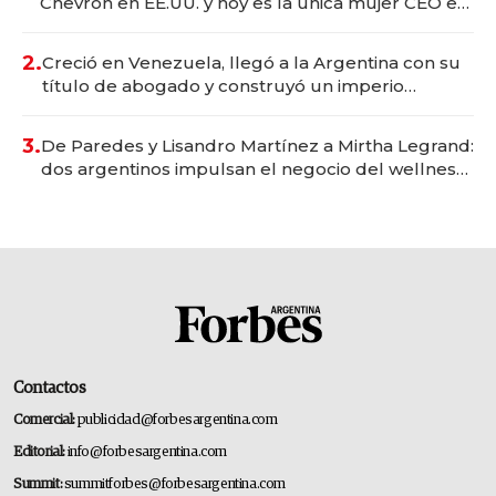
Chevron en EE.UU. y hoy es la única mujer CEO en
Vaca Muerta
2.
Creció en Venezuela, llegó a la Argentina con su
título de abogado y construyó un imperio
gastronómico que revoluciona las marcas "fast
premium"
3.
De Paredes y Lisandro Martínez a Mirtha Legrand:
dos argentinos impulsan el negocio del wellness
deportivo y el cuidado corporal
Contactos
Comercial:
publicidad@forbesargentina.com
Editorial:
info@forbesargentina.com
Summit:
summitforbes@forbesargentina.com