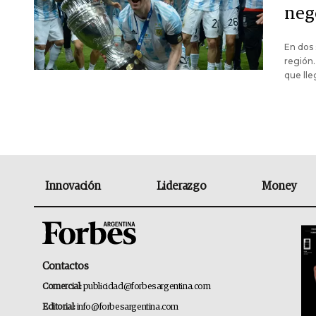
neg
En dos
región.
que lle
Innovación
Liderazgo
Money
Contactos
Comercial:
publicidad@forbesargentina.com
Editorial:
info@forbesargentina.com