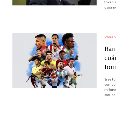
tokeniz
usuario
DAILY 
Ran
cuá
tor
Si se t
compete
millone
son los