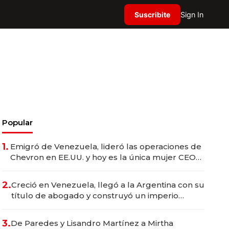
Suscribite
Sign In
Popular
1.
Emigró de Venezuela, lideró las operaciones de
Chevron en EE.UU. y hoy es la única mujer CEO
en Vaca Muerta
2.
Creció en Venezuela, llegó a la Argentina con su
título de abogado y construyó un imperio
gastronómico que revoluciona las marcas "fast
premium"
3.
De Paredes y Lisandro Martínez a Mirtha