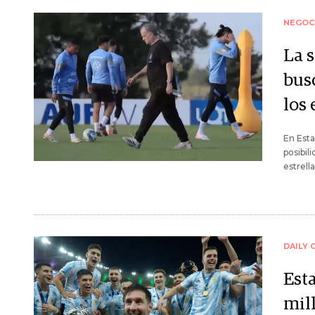
NEGOC
La 
bus
los 
En Esta
posibil
estrell
DAILY 
Est
mil