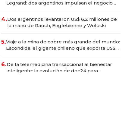
Legrand: dos argentinos impulsan el negocio
del wellness deportivo y el cuidado corporal
4.
Dos argentinos levantaron US$ 6,2 millones de
la mano de Rauch, Englebienne y Woloski
5.
Viaje a la mina de cobre más grande del mundo:
Escondida, el gigante chileno que exporta US$
14.000 millones anuales
6.
De la telemedicina transaccional al bienestar
inteligente: la evolución de doc24 para
transformar a las organizaciones