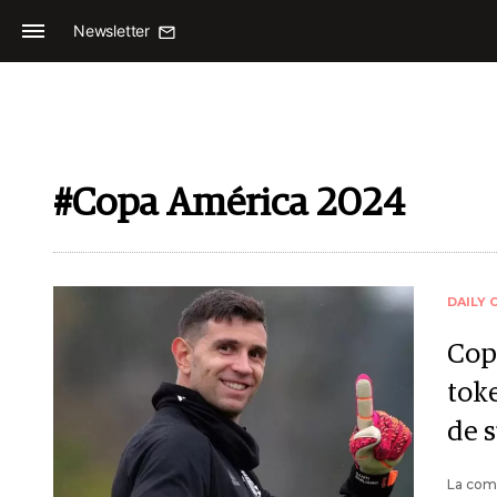
Newsletter
#Copa América 2024
DAILY 
Cop
tok
de 
La comp