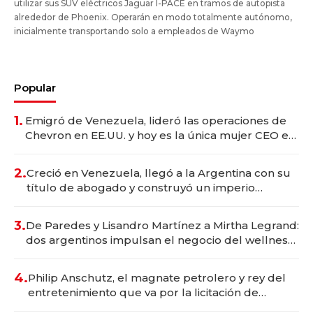
utilizar sus SUV eléctricos Jaguar I-PACE en tramos de autopista
alrededor de Phoenix. Operarán en modo totalmente autónomo,
inicialmente transportando solo a empleados de Waymo
Popular
1.
Emigró de Venezuela, lideró las operaciones de
Chevron en EE.UU. y hoy es la única mujer CEO en
Vaca Muerta
2.
Creció en Venezuela, llegó a la Argentina con su
título de abogado y construyó un imperio
gastronómico que revoluciona las marcas "fast
premium"
3.
De Paredes y Lisandro Martínez a Mirtha Legrand:
dos argentinos impulsan el negocio del wellness
deportivo y el cuidado corporal
4.
Philip Anschutz, el magnate petrolero y rey del
entretenimiento que va por la licitación de
Tecnópolis junto a Fénix