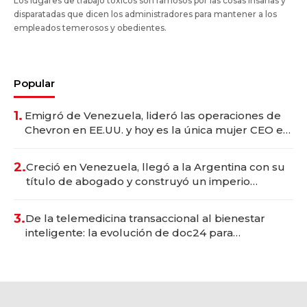
Los lugares de trabajo tóxicos son famosos por las cosas insanas y
disparatadas que dicen los administradores para mantener a los
empleados temerosos y obedientes.
Popular
1.
Emigró de Venezuela, lideró las operaciones de
Chevron en EE.UU. y hoy es la única mujer CEO en
Vaca Muerta
2.
Creció en Venezuela, llegó a la Argentina con su
título de abogado y construyó un imperio
gastronómico que revoluciona las marcas "fast
premium"
3.
De la telemedicina transaccional al bienestar
inteligente: la evolución de doc24 para
transformar a las organizaciones