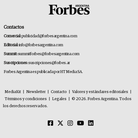
Contactos
Comercial:
publicidad@forbesargentina.com
Editorial:
info@forbesargentina.com
Summit:
summitforbes@forbesargentina.com
Suscripciones:
suscripciones@forbes.ar
Forbes Argentina es publicada por HT Media SA.
MediaKit
|
Newsletter
|
Contacto
|
Valores y estándares editoriales
|
Términos y condiciones
|
Legales
|
© 2026. Forbes Argentina. Todos
los derechos reservados.