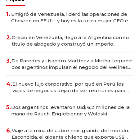
1.
Emigró de Venezuela, lideró las operaciones de
Chevron en EE.UU. y hoy es la única mujer CEO en
Vaca Muerta
2.
Creció en Venezuela, llegó a la Argentina con su
título de abogado y construyó un imperio
gastronómico que revoluciona las marcas "fast
premium"
3.
De Paredes y Lisandro Martínez a Mirtha Legrand:
dos argentinos impulsan el negocio del wellness
deportivo y el cuidado corporal
4.
El nuevo lujo corporativo: por qué en Perú los
viajes de negocios dejan de ser reuniones para
convertirse en experiencias transformadoras
5.
Dos argentinos levantaron US$ 6,2 millones de la
mano de Rauch, Englebienne y Woloski
6.
Viaje a la mina de cobre más grande del mundo:
Escondida, el gigante chileno que exporta US$