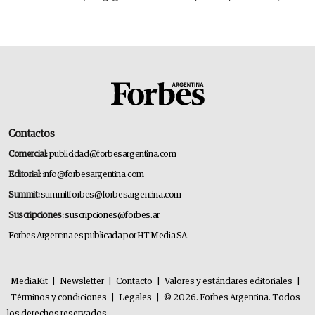
14.000 millones anuales
Contactos
Comercial:
publicidad@forbesargentina.com
Editorial:
info@forbesargentina.com
Summit:
summitforbes@forbesargentina.com
Suscripciones:
suscripciones@forbes.ar
Forbes Argentina es publicada por HT Media SA.
MediaKit
|
Newsletter
|
Contacto
|
Valores y estándares editoriales
|
Términos y condiciones
|
Legales
|
© 2026. Forbes Argentina. Todos
los derechos reservados.