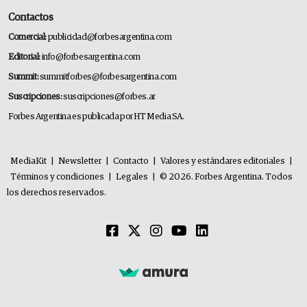
Contactos
Comercial:
publicidad@forbesargentina.com
Editorial:
info@forbesargentina.com
Summit:
summitforbes@forbesargentina.com
Suscripciones:
suscripciones@forbes.ar
Forbes Argentina es publicada por HT Media SA.
MediaKit
|
Newsletter
|
Contacto
|
Valores y estándares editoriales
|
Términos y condiciones
|
Legales
|
© 2026. Forbes Argentina. Todos
los derechos reservados.