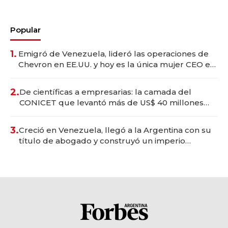
Popular
1.
Emigró de Venezuela, lideró las operaciones de
Chevron en EE.UU. y hoy es la única mujer CEO en
Vaca Muerta
2.
De científicas a empresarias: la camada del
CONICET que levantó más de US$ 40 millones
para fundar startups biotech
3.
Creció en Venezuela, llegó a la Argentina con su
título de abogado y construyó un imperio
gastronómico que revoluciona las marcas "fast
premium"