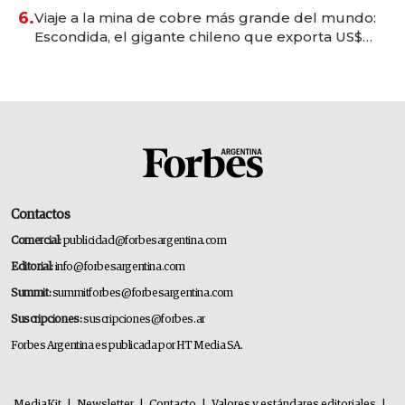
6.
Viaje a la mina de cobre más grande del mundo:
Escondida, el gigante chileno que exporta US$
14.000 millones anuales
Contactos
Comercial:
publicidad@forbesargentina.com
Editorial:
info@forbesargentina.com
Summit:
summitforbes@forbesargentina.com
Suscripciones:
suscripciones@forbes.ar
Forbes Argentina es publicada por HT Media SA.
MediaKit
|
Newsletter
|
Contacto
|
Valores y estándares editoriales
|