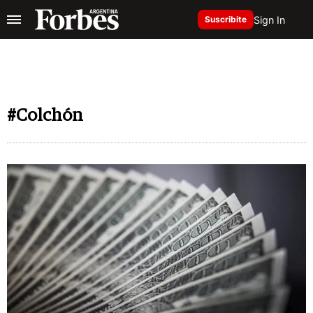
Sign In
Suscribite
#Colchón