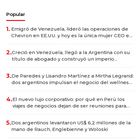
Popular
1.
Emigró de Venezuela, lideró las operaciones de
Chevron en EE.UU. y hoy es la única mujer CEO en
Vaca Muerta
2.
Creció en Venezuela, llegó a la Argentina con su
título de abogado y construyó un imperio
gastronómico que revoluciona las marcas "fast
premium"
3.
De Paredes y Lisandro Martínez a Mirtha Legrand:
dos argentinos impulsan el negocio del wellness
deportivo y el cuidado corporal
4.
El nuevo lujo corporativo: por qué en Perú los
viajes de negocios dejan de ser reuniones para
convertirse en experiencias transformadoras
5.
Dos argentinos levantaron US$ 6,2 millones de la
mano de Rauch, Englebienne y Woloski