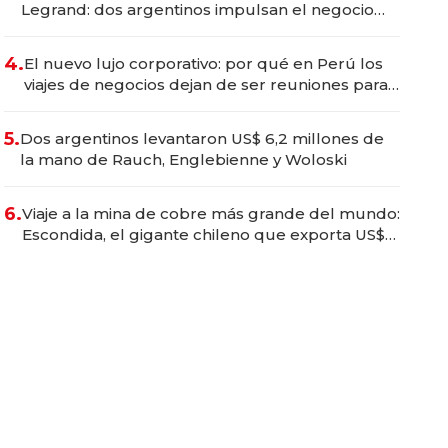
Legrand: dos argentinos impulsan el negocio
del wellness deportivo y el cuidado corporal
4.
El nuevo lujo corporativo: por qué en Perú los
viajes de negocios dejan de ser reuniones para
convertirse en experiencias transformadoras
5.
Dos argentinos levantaron US$ 6,2 millones de
la mano de Rauch, Englebienne y Woloski
6.
Viaje a la mina de cobre más grande del mundo:
Escondida, el gigante chileno que exporta US$
14.000 millones anuales