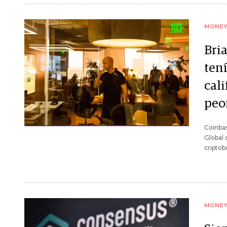
MONE
Bri
tení
cal
peo
Coinbas
Global 
criptob
MONE