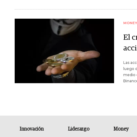
MONE
El 
acc
Las ac
luego d
medio d
Binance
Innovación
Liderazgo
Money