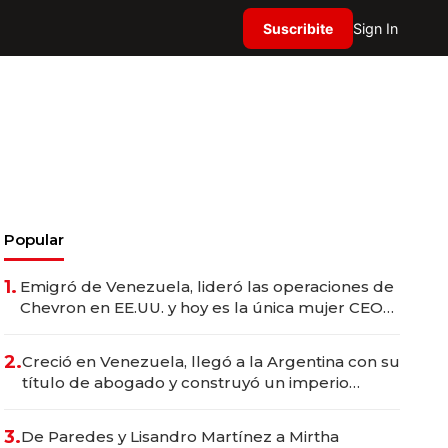
Suscribite
Sign In
Popular
1.
Emigró de Venezuela, lideró las operaciones de
Chevron en EE.UU. y hoy es la única mujer CEO
en Vaca Muerta
2.
Creció en Venezuela, llegó a la Argentina con su
título de abogado y construyó un imperio
gastronómico que revoluciona las marcas "fast
premium"
3.
De Paredes y Lisandro Martínez a Mirtha