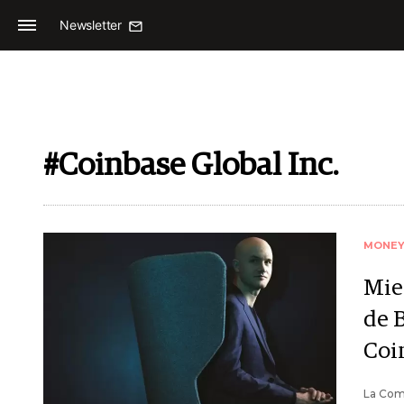
Newsletter
#Coinbase Global Inc.
MONE
Mie
de B
Coi
La Comi