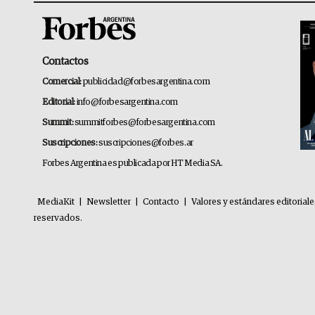
Contactos
Comercial:
publicidad@forbesargentina.com
Editorial:
info@forbesargentina.com
Summit:
summitforbes@forbesargentina.com
Suscripciones:
suscripciones@forbes.ar
Forbes Argentina es publicada por HT Media SA.
MediaKit
|
Newsletter
|
Contacto
|
Valores y estándares editorial
reservados.