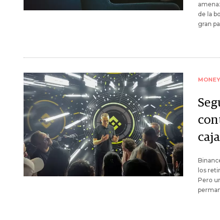
amenaz
de la b
gran pa
MONE
Seg
con
caj
Binance
los ret
Pero u
permane