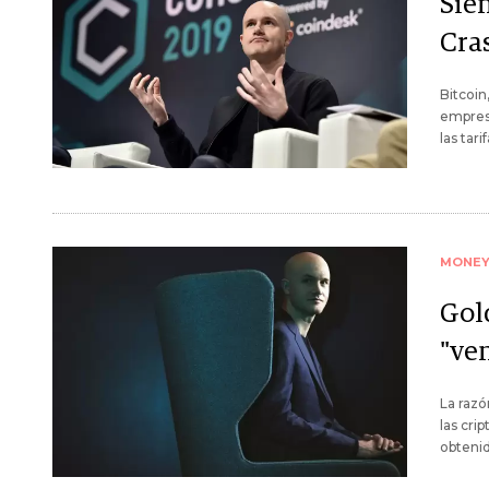
Sie
Cra
Bitcoin
empresa
las tar
MONE
Gol
"ve
La razó
las cri
obteni