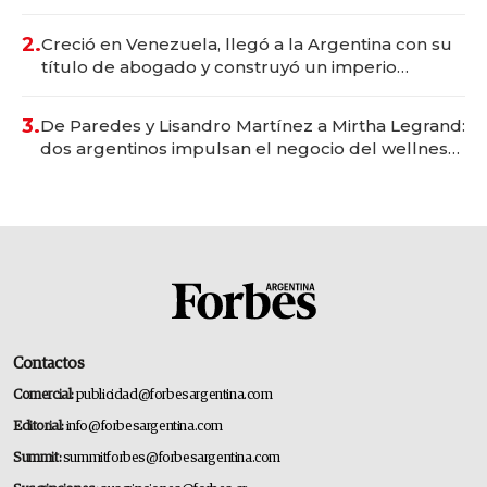
Vaca Muerta
2.
Creció en Venezuela, llegó a la Argentina con su
título de abogado y construyó un imperio
gastronómico que revoluciona las marcas "fast
premium"
3.
De Paredes y Lisandro Martínez a Mirtha Legrand:
dos argentinos impulsan el negocio del wellness
deportivo y el cuidado corporal
Contactos
Comercial:
publicidad@forbesargentina.com
Editorial:
info@forbesargentina.com
Summit:
summitforbes@forbesargentina.com