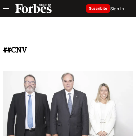
Sign In
Suscribite
##CNV