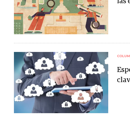
las
COLUM
Esp
cla