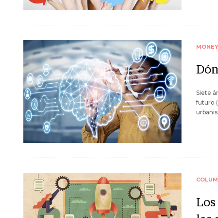
MONE
Dónd
Siete á
futuro 
urbanis
COLUM
Los 