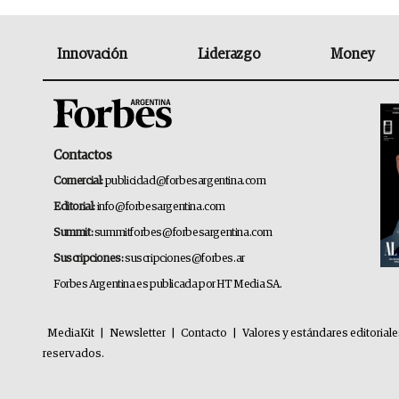
Innovación
Liderazgo
Money
Contactos
Comercial:
publicidad@forbesargentina.com
Editorial:
info@forbesargentina.com
Summit:
summitforbes@forbesargentina.com
Suscripciones:
suscripciones@forbes.ar
Forbes Argentina es publicada por HT Media SA.
MediaKit
|
Newsletter
|
Contacto
|
Valores y estándares editorial
reservados.