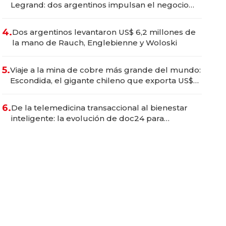
Legrand: dos argentinos impulsan el negocio
del wellness deportivo y el cuidado corporal
4.
Dos argentinos levantaron US$ 6,2 millones de
la mano de Rauch, Englebienne y Woloski
5.
Viaje a la mina de cobre más grande del mundo:
Escondida, el gigante chileno que exporta US$
14.000 millones anuales
6.
De la telemedicina transaccional al bienestar
inteligente: la evolución de doc24 para
transformar a las organizaciones