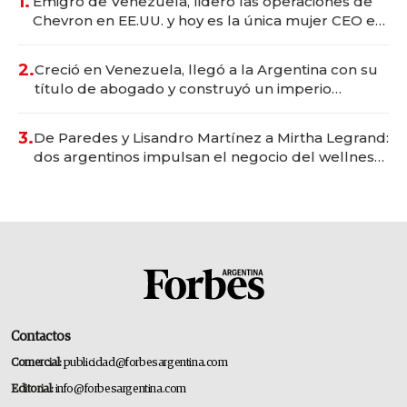
1.
Emigró de Venezuela, lideró las operaciones de
Chevron en EE.UU. y hoy es la única mujer CEO en
Vaca Muerta
2.
Creció en Venezuela, llegó a la Argentina con su
título de abogado y construyó un imperio
gastronómico que revoluciona las marcas "fast
premium"
3.
De Paredes y Lisandro Martínez a Mirtha Legrand:
dos argentinos impulsan el negocio del wellness
deportivo y el cuidado corporal
Contactos
Comercial:
publicidad@forbesargentina.com
Editorial:
info@forbesargentina.com