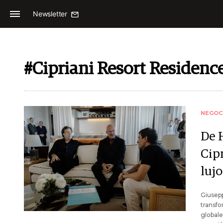
Newsletter
#Cipriani Resort Residenc
NEGOC
De H
Cip
luj
Giusepp
transfo
globale