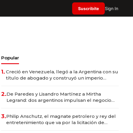
Suscribite
Sign In
Popular
1.
Creció en Venezuela, llegó a la Argentina con su
título de abogado y construyó un imperio
gastronómico que revoluciona las marcas "fast
premium"
2.
De Paredes y Lisandro Martínez a Mirtha
Legrand: dos argentinos impulsan el negocio
del wellness deportivo y el cuidado corporal
3.
Philip Anschutz, el magnate petrolero y rey del
entretenimiento que va por la licitación de
Tecnópolis junto a Fénix