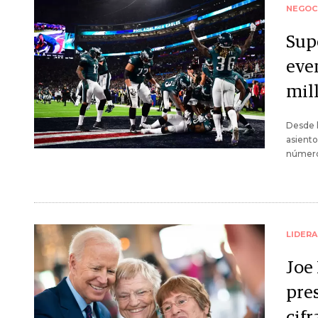
NEGOC
Supe
eve
mil
Desde 
asiento
número
LIDER
Joe
pre
cif