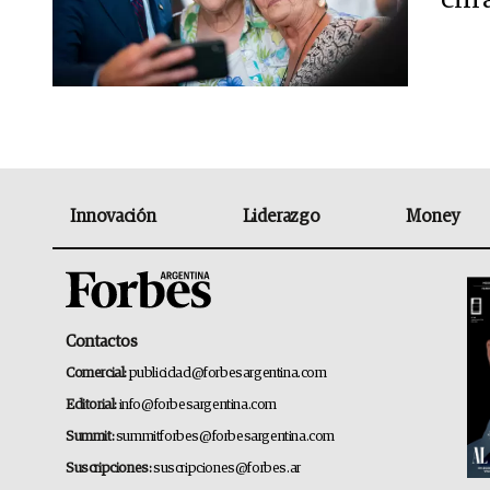
Innovación
Liderazgo
Money
Contactos
Comercial:
publicidad@forbesargentina.com
Editorial:
info@forbesargentina.com
Summit:
summitforbes@forbesargentina.com
Suscripciones:
suscripciones@forbes.ar