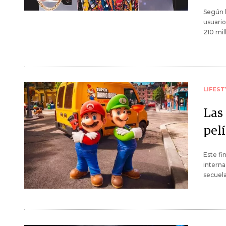
Según l
usuario
210 mil
LIFEST
Las 
pel
Este fi
interna
secuela