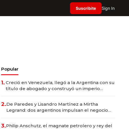
Suscribite
Sign In
Popular
1.
Creció en Venezuela, llegó a la Argentina con su
título de abogado y construyó un imperio
gastronómico que revoluciona las marcas "fast
premium"
2.
De Paredes y Lisandro Martínez a Mirtha
Legrand: dos argentinos impulsan el negocio
del wellness deportivo y el cuidado corporal
3.
Philip Anschutz, el magnate petrolero y rey del