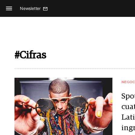
Newsletter
#Cifras
NEGOC
Spot
cua
Lat
ing