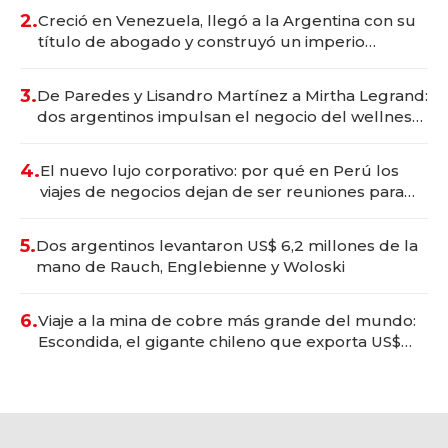
2.
Creció en Venezuela, llegó a la Argentina con su
título de abogado y construyó un imperio
gastronómico que revoluciona las marcas "fast
premium"
3.
De Paredes y Lisandro Martínez a Mirtha Legrand:
dos argentinos impulsan el negocio del wellness
deportivo y el cuidado corporal
4.
El nuevo lujo corporativo: por qué en Perú los
viajes de negocios dejan de ser reuniones para
convertirse en experiencias transformadoras
5.
Dos argentinos levantaron US$ 6,2 millones de la
mano de Rauch, Englebienne y Woloski
6.
Viaje a la mina de cobre más grande del mundo:
Escondida, el gigante chileno que exporta US$
14.000 millones anuales