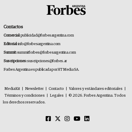
Contactos
Comercial:
publicidad@forbesargentina.com
Editorial:
info@forbesargentina.com
Summit:
summitforbes@forbesargentina.com
Suscripciones:
suscripciones@forbes.ar
Forbes Argentina es publicada por HT Media SA.
MediaKit
|
Newsletter
|
Contacto
|
Valores y estándares editoriales
|
Términos y condiciones
|
Legales
|
© 2026. Forbes Argentina. Todos
los derechos reservados.