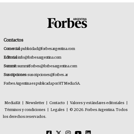
Contactos
Comercial:
publicidad@forbesargentina.com
Editorial:
info@forbesargentina.com
Summit:
summitforbes@forbesargentina.com
Suscripciones:
suscripciones@forbes.ar
Forbes Argentina es publicada por HT Media SA.
MediaKit
|
Newsletter
|
Contacto
|
Valores y estándares editoriales
|
Términos y condiciones
|
Legales
|
© 2026. Forbes Argentina. Todos
los derechos reservados.