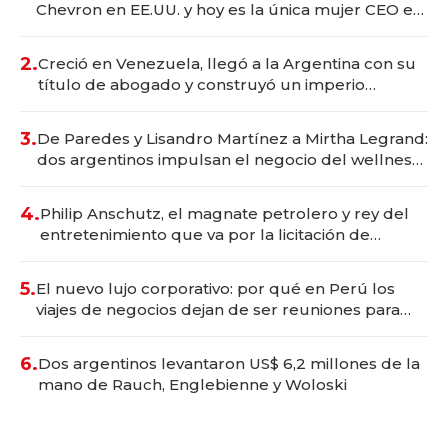
Chevron en EE.UU. y hoy es la única mujer CEO en
Vaca Muerta
2.
Creció en Venezuela, llegó a la Argentina con su
título de abogado y construyó un imperio
gastronómico que revoluciona las marcas "fast
premium"
3.
De Paredes y Lisandro Martínez a Mirtha Legrand:
dos argentinos impulsan el negocio del wellness
deportivo y el cuidado corporal
4.
Philip Anschutz, el magnate petrolero y rey del
entretenimiento que va por la licitación de
Tecnópolis junto a Fénix
5.
El nuevo lujo corporativo: por qué en Perú los
viajes de negocios dejan de ser reuniones para
convertirse en experiencias transformadoras
6.
Dos argentinos levantaron US$ 6,2 millones de la
mano de Rauch, Englebienne y Woloski