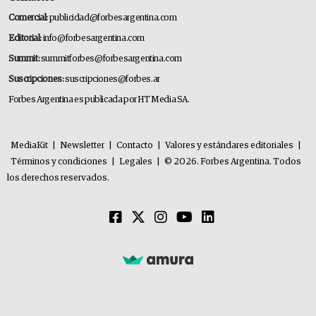
Comercial:
publicidad@forbesargentina.com
Editorial:
info@forbesargentina.com
Summit:
summitforbes@forbesargentina.com
Suscripciones:
suscripciones@forbes.ar
Forbes Argentina es publicada por HT Media SA.
MediaKit
|
Newsletter
|
Contacto
|
Valores y estándares editoriales
|
Términos y condiciones
|
Legales
|
© 2026. Forbes Argentina. Todos
los derechos reservados.