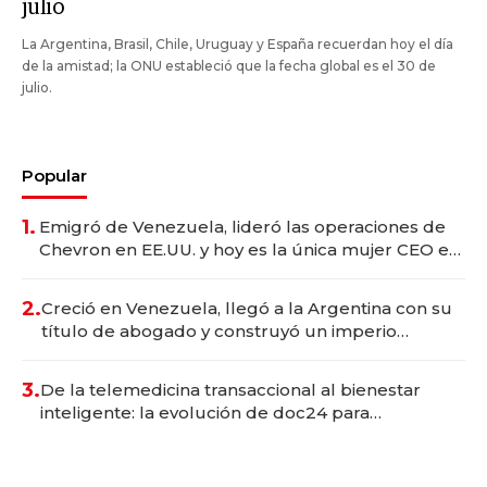
julio
La Argentina, Brasil, Chile, Uruguay y España recuerdan hoy el día
de la amistad; la ONU estableció que la fecha global es el 30 de
julio.
Popular
1.
Emigró de Venezuela, lideró las operaciones de
Chevron en EE.UU. y hoy es la única mujer CEO en
Vaca Muerta
2.
Creció en Venezuela, llegó a la Argentina con su
título de abogado y construyó un imperio
gastronómico que revoluciona las marcas "fast
premium"
3.
De la telemedicina transaccional al bienestar
inteligente: la evolución de doc24 para
transformar a las organizaciones