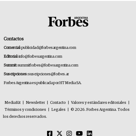
Contactos
Comercial:
publicidad@forbesargentina.com
Editorial:
info@forbesargentina.com
Summit:
summitforbes@forbesargentina.com
Suscripciones:
suscripciones@forbes.ar
Forbes Argentina es publicada por HT Media SA.
MediaKit
|
Newsletter
|
Contacto
|
Valores y estándares editoriales
|
Términos y condiciones
|
Legales
|
© 2026. Forbes Argentina. Todos
los derechos reservados.