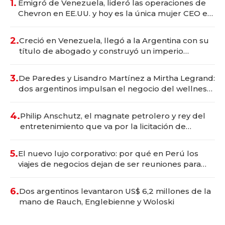
1.
Emigró de Venezuela, lideró las operaciones de
Chevron en EE.UU. y hoy es la única mujer CEO en
Vaca Muerta
2.
Creció en Venezuela, llegó a la Argentina con su
título de abogado y construyó un imperio
gastronómico que revoluciona las marcas "fast
premium"
3.
De Paredes y Lisandro Martínez a Mirtha Legrand:
dos argentinos impulsan el negocio del wellness
deportivo y el cuidado corporal
4.
Philip Anschutz, el magnate petrolero y rey del
entretenimiento que va por la licitación de
Tecnópolis junto a Fénix
5.
El nuevo lujo corporativo: por qué en Perú los
viajes de negocios dejan de ser reuniones para
convertirse en experiencias transformadoras
6.
Dos argentinos levantaron US$ 6,2 millones de la
mano de Rauch, Englebienne y Woloski