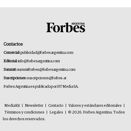
Contactos
Comercial:
publicidad@forbesargentina.com
Editorial:
info@forbesargentina.com
Summit:
summitforbes@forbesargentina.com
Suscripciones:
suscripciones@forbes.ar
Forbes Argentina es publicada por HT Media SA.
MediaKit
|
Newsletter
|
Contacto
|
Valores y estándares editoriales
|
Términos y condiciones
|
Legales
|
© 2026. Forbes Argentina. Todos
los derechos reservados.