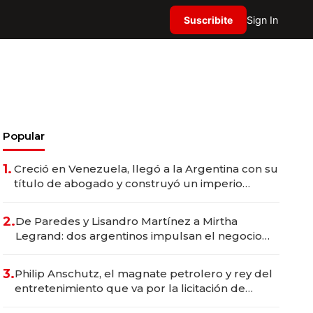
Suscribite
Sign In
Popular
1.
Creció en Venezuela, llegó a la Argentina con su
título de abogado y construyó un imperio
gastronómico que revoluciona las marcas "fast
premium"
2.
De Paredes y Lisandro Martínez a Mirtha
Legrand: dos argentinos impulsan el negocio
del wellness deportivo y el cuidado corporal
3.
Philip Anschutz, el magnate petrolero y rey del
entretenimiento que va por la licitación de
Tecnópolis junto a Fénix