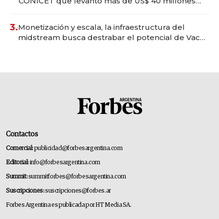
CONICET que levantó más de US$ 40 millones
para fundar startups biotech
3.
Monetización y escala, la infraestructura del
midstream busca destrabar el potencial de Vaca
Muerta
Contactos
Comercial:
publicidad@forbesargentina.com
Editorial:
info@forbesargentina.com
Summit:
summitforbes@forbesargentina.com
Suscripciones:
suscripciones@forbes.ar
Forbes Argentina es publicada por HT Media SA.