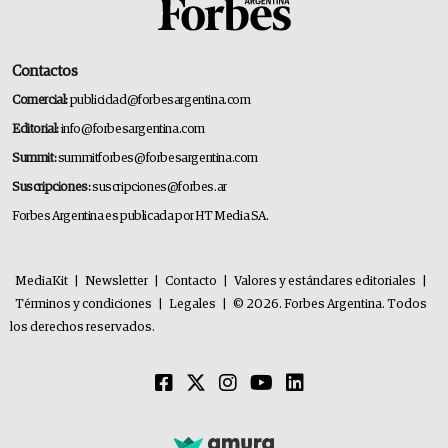
Contactos
Comercial:
publicidad@forbesargentina.com
Editorial:
info@forbesargentina.com
Summit:
summitforbes@forbesargentina.com
Suscripciones:
suscripciones@forbes.ar
Forbes Argentina es publicada por HT Media SA.
MediaKit
|
Newsletter
|
Contacto
|
Valores y estándares editoriales
|
Términos y condiciones
|
Legales
|
© 2026. Forbes Argentina. Todos
los derechos reservados.