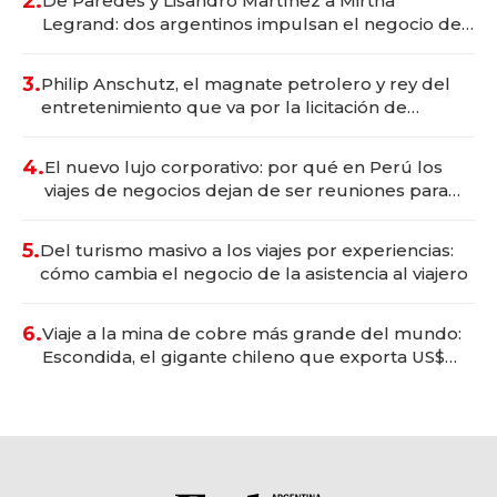
2.
De Paredes y Lisandro Martínez a Mirtha
Legrand: dos argentinos impulsan el negocio del
wellness deportivo y el cuidado corporal
3.
Philip Anschutz, el magnate petrolero y rey del
entretenimiento que va por la licitación de
Tecnópolis junto a Fénix
4.
El nuevo lujo corporativo: por qué en Perú los
viajes de negocios dejan de ser reuniones para
convertirse en experiencias transformadoras
5.
Del turismo masivo a los viajes por experiencias:
cómo cambia el negocio de la asistencia al viajero
6.
Viaje a la mina de cobre más grande del mundo:
Escondida, el gigante chileno que exporta US$
14.000 millones anuales