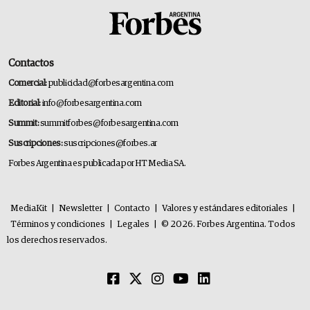
Contactos
Comercial:
publicidad@forbesargentina.com
Editorial:
info@forbesargentina.com
Summit:
summitforbes@forbesargentina.com
Suscripciones:
suscripciones@forbes.ar
Forbes Argentina es publicada por HT Media SA.
MediaKit
|
Newsletter
|
Contacto
|
Valores y estándares editoriales
|
Términos y condiciones
|
Legales
|
© 2026. Forbes Argentina. Todos
los derechos reservados.