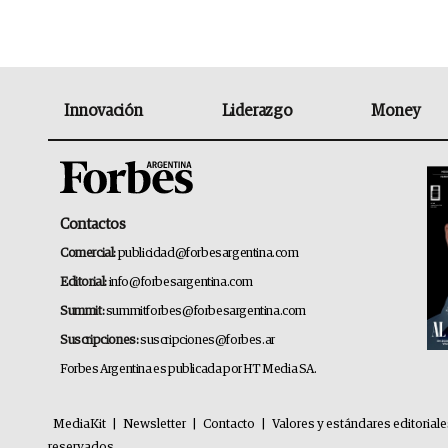
Innovación
Liderazgo
Money
Contactos
Comercial:
publicidad@forbesargentina.com
Editorial:
info@forbesargentina.com
Summit:
summitforbes@forbesargentina.com
Suscripciones:
suscripciones@forbes.ar
Forbes Argentina es publicada por HT Media SA.
MediaKit
|
Newsletter
|
Contacto
|
Valores y estándares editorial
reservados.