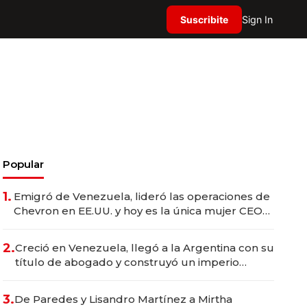
Suscribite
Sign In
Popular
1.
Emigró de Venezuela, lideró las operaciones de
Chevron en EE.UU. y hoy es la única mujer CEO
en Vaca Muerta
2.
Creció en Venezuela, llegó a la Argentina con su
título de abogado y construyó un imperio
gastronómico que revoluciona las marcas "fast
premium"
3.
De Paredes y Lisandro Martínez a Mirtha