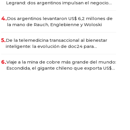
Legrand: dos argentinos impulsan el negocio
del wellness deportivo y el cuidado corporal
4.
Dos argentinos levantaron US$ 6,2 millones de
la mano de Rauch, Englebienne y Woloski
5.
De la telemedicina transaccional al bienestar
inteligente: la evolución de doc24 para
transformar a las organizaciones
6.
Viaje a la mina de cobre más grande del mundo:
Escondida, el gigante chileno que exporta US$
14.000 millones anuales