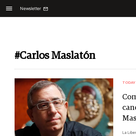
Newsletter
#Carlos Maslatón
TODAY
Com
cand
Mas
La Libe