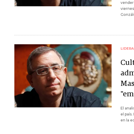
vender 
viernes
Gonzál
LIDER
Cult
adm
Mas
"em
El anal
el país.
en la e