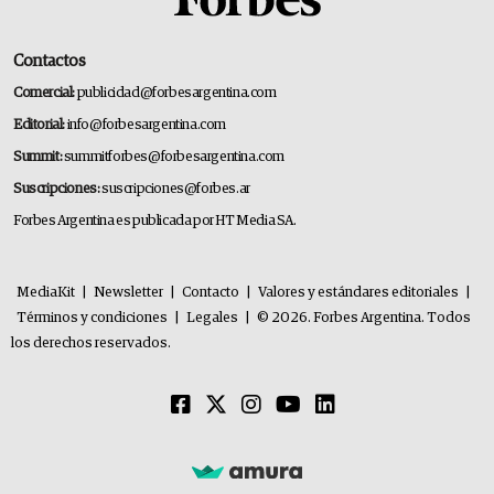
Contactos
Comercial:
publicidad@forbesargentina.com
Editorial:
info@forbesargentina.com
Summit:
summitforbes@forbesargentina.com
Suscripciones:
suscripciones@forbes.ar
Forbes Argentina es publicada por HT Media SA.
MediaKit
|
Newsletter
|
Contacto
|
Valores y estándares editoriales
|
Términos y condiciones
|
Legales
|
© 2026. Forbes Argentina. Todos
los derechos reservados.