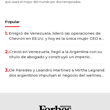
que usará el mejor del mundo por dos temporadas.
Popular
1.
Emigró de Venezuela, lideró las operaciones de
Chevron en EE.UU. y hoy es la única mujer CEO en
Vaca Muerta
2.
Creció en Venezuela, llegó a la Argentina con su
título de abogado y construyó un imperio
gastronómico que revoluciona las marcas "fast
premium"
3.
De Paredes y Lisandro Martínez a Mirtha Legrand:
dos argentinos impulsan el negocio del wellness
deportivo y el cuidado corporal