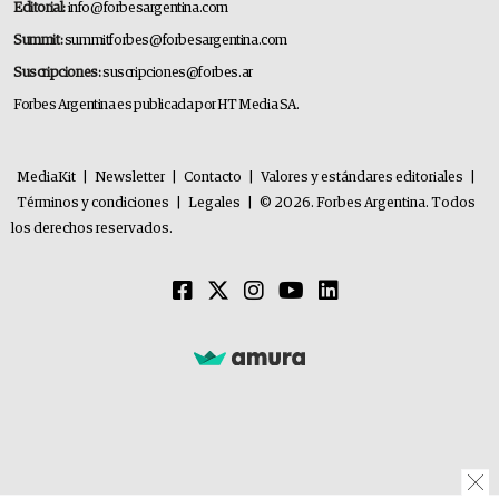
Editorial:
info@forbesargentina.com
Summit:
summitforbes@forbesargentina.com
Suscripciones:
suscripciones@forbes.ar
Forbes Argentina es publicada por HT Media SA.
MediaKit
|
Newsletter
|
Contacto
|
Valores y estándares editoriales
|
Términos y condiciones
|
Legales
|
© 2026. Forbes Argentina. Todos
los derechos reservados.