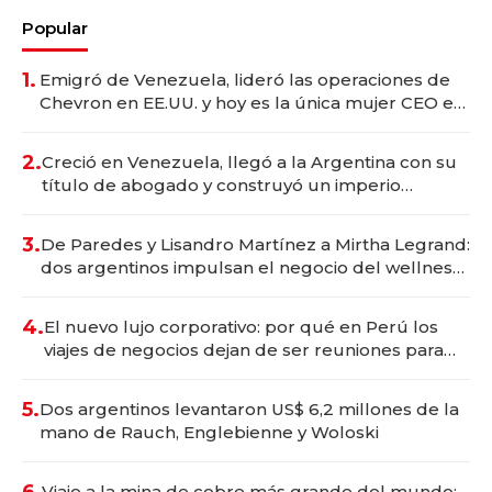
Popular
1.
Emigró de Venezuela, lideró las operaciones de
Chevron en EE.UU. y hoy es la única mujer CEO en
Vaca Muerta
2.
Creció en Venezuela, llegó a la Argentina con su
título de abogado y construyó un imperio
gastronómico que revoluciona las marcas "fast
premium"
3.
De Paredes y Lisandro Martínez a Mirtha Legrand:
dos argentinos impulsan el negocio del wellness
deportivo y el cuidado corporal
4.
El nuevo lujo corporativo: por qué en Perú los
viajes de negocios dejan de ser reuniones para
convertirse en experiencias transformadoras
5.
Dos argentinos levantaron US$ 6,2 millones de la
mano de Rauch, Englebienne y Woloski
6.
Viaje a la mina de cobre más grande del mundo: