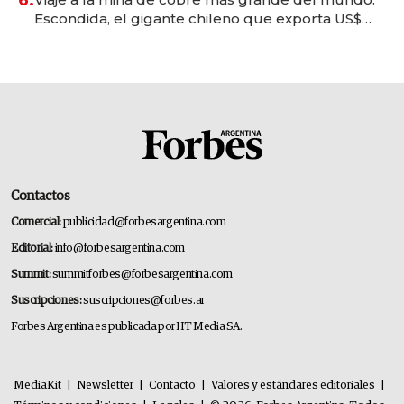
Escondida, el gigante chileno que exporta US$
14.000 millones anuales
Contactos
Comercial:
publicidad@forbesargentina.com
Editorial:
info@forbesargentina.com
Summit:
summitforbes@forbesargentina.com
Suscripciones:
suscripciones@forbes.ar
Forbes Argentina es publicada por HT Media SA.
MediaKit
|
Newsletter
|
Contacto
|
Valores y estándares editoriales
|