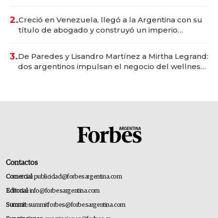
Vaca Muerta
2.
Creció en Venezuela, llegó a la Argentina con su
título de abogado y construyó un imperio
gastronómico que revoluciona las marcas "fast
premium"
3.
De Paredes y Lisandro Martínez a Mirtha Legrand:
dos argentinos impulsan el negocio del wellness
deportivo y el cuidado corporal
Contactos
Comercial:
publicidad@forbesargentina.com
Editorial:
info@forbesargentina.com
Summit:
summitforbes@forbesargentina.com