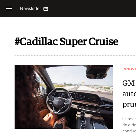
Newsletter
#Cadillac Super Cruise
INNOV
GM 
aut
pru
La revi
de diri
conduct