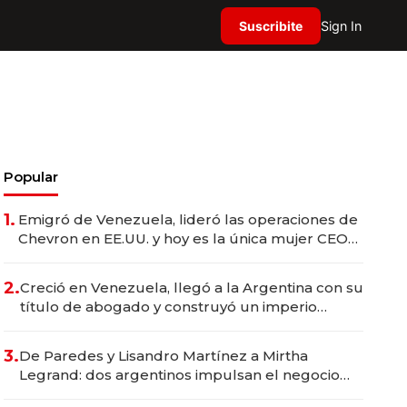
Suscribite
Sign In
Popular
1.
Emigró de Venezuela, lideró las operaciones de
Chevron en EE.UU. y hoy es la única mujer CEO
en Vaca Muerta
2.
Creció en Venezuela, llegó a la Argentina con su
título de abogado y construyó un imperio
gastronómico que revoluciona las marcas "fast
premium"
3.
De Paredes y Lisandro Martínez a Mirtha
Legrand: dos argentinos impulsan el negocio
del wellness deportivo y el cuidado corporal