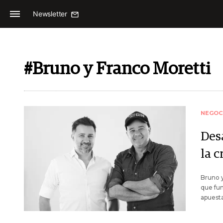
Newsletter
#Bruno y Franco Moretti
NEGOC
Desa
la c
Bruno y
que fun
apuesta