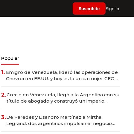
Suscribite
Sign In
Popular
1.
Emigró de Venezuela, lideró las operaciones de
Chevron en EE.UU. y hoy es la única mujer CEO
en Vaca Muerta
2.
Creció en Venezuela, llegó a la Argentina con su
título de abogado y construyó un imperio
gastronómico que revoluciona las marcas "fast
premium"
3.
De Paredes y Lisandro Martínez a Mirtha
Legrand: dos argentinos impulsan el negocio
del wellness deportivo y el cuidado corporal