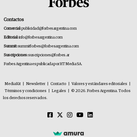
Contactos
Comercial:
publicidad@forbesargentina.com
Editorial:
info@forbesargentina.com
Summit:
summitforbes@forbesargentina.com
Suscripciones:
suscripciones@forbes.ar
Forbes Argentina es publicada por HT Media SA.
MediaKit
|
Newsletter
|
Contacto
|
Valores y estándares editoriales
|
Términos y condiciones
|
Legales
|
© 2026. Forbes Argentina. Todos
los derechos reservados.