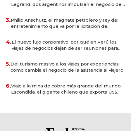
Legrand: dos argentinos impulsan el negocio del
wellness deportivo y el cuidado corporal
3.
Philip Anschutz, el magnate petrolero y rey del
entretenimiento que va por la licitación de
Tecnópolis junto a Fénix
4.
El nuevo lujo corporativo: por qué en Perú los
viajes de negocios dejan de ser reuniones para
convertirse en experiencias transformadoras
5.
Del turismo masivo a los viajes por experiencias:
cómo cambia el negocio de la asistencia al viajero
6.
Viaje a la mina de cobre más grande del mundo:
Escondida, el gigante chileno que exporta US$
14.000 millones anuales