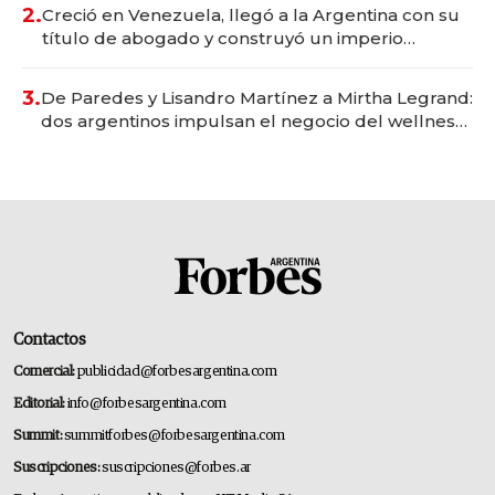
2.
Creció en Venezuela, llegó a la Argentina con su
título de abogado y construyó un imperio
gastronómico que revoluciona las marcas "fast
premium"
3.
De Paredes y Lisandro Martínez a Mirtha Legrand:
dos argentinos impulsan el negocio del wellness
deportivo y el cuidado corporal
Contactos
Comercial:
publicidad@forbesargentina.com
Editorial:
info@forbesargentina.com
Summit:
summitforbes@forbesargentina.com
Suscripciones:
suscripciones@forbes.ar