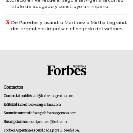
2.
Creció en Venezuela, llegó a la Argentina con su
título de abogado y construyó un imperio
gastronómico que revoluciona las marcas "fast
premium"
3.
De Paredes y Lisandro Martínez a Mirtha Legrand:
dos argentinos impulsan el negocio del wellness
deportivo y el cuidado corporal
Contactos
Comercial:
publicidad@forbesargentina.com
Editorial:
info@forbesargentina.com
Summit:
summitforbes@forbesargentina.com
Suscripciones:
suscripciones@forbes.ar
Forbes Argentina es publicada por HT Media SA.