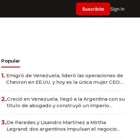
Suscribite
Sign In
Popular
1.
Emigró de Venezuela, lideró las operaciones de
Chevron en EE.UU. y hoy es la única mujer CEO
en Vaca Muerta
2.
Creció en Venezuela, llegó a la Argentina con su
título de abogado y construyó un imperio
gastronómico que revoluciona las marcas "fast
premium"
3.
De Paredes y Lisandro Martínez a Mirtha
Legrand: dos argentinos impulsan el negocio
del wellness deportivo y el cuidado corporal