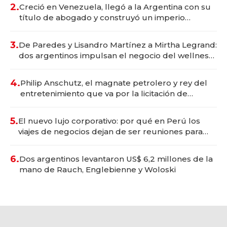
2.
Creció en Venezuela, llegó a la Argentina con su
título de abogado y construyó un imperio
gastronómico que revoluciona las marcas "fast
premium"
3.
De Paredes y Lisandro Martínez a Mirtha Legrand:
dos argentinos impulsan el negocio del wellness
deportivo y el cuidado corporal
4.
Philip Anschutz, el magnate petrolero y rey del
entretenimiento que va por la licitación de
Tecnópolis junto a Fénix
5.
El nuevo lujo corporativo: por qué en Perú los
viajes de negocios dejan de ser reuniones para
convertirse en experiencias transformadoras
6.
Dos argentinos levantaron US$ 6,2 millones de la
mano de Rauch, Englebienne y Woloski