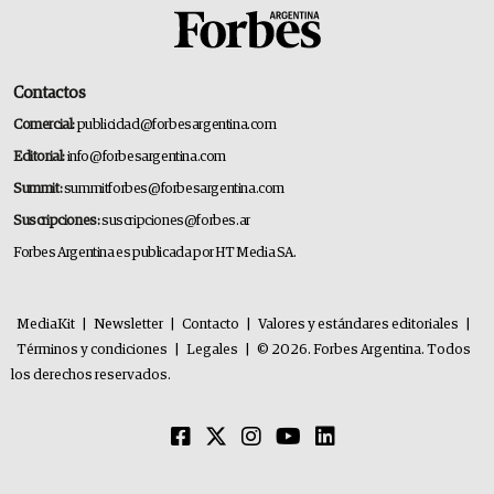
Contactos
Comercial:
publicidad@forbesargentina.com
Editorial:
info@forbesargentina.com
Summit:
summitforbes@forbesargentina.com
Suscripciones:
suscripciones@forbes.ar
Forbes Argentina es publicada por HT Media SA.
MediaKit
|
Newsletter
|
Contacto
|
Valores y estándares editoriales
|
Términos y condiciones
|
Legales
|
© 2026. Forbes Argentina. Todos
los derechos reservados.