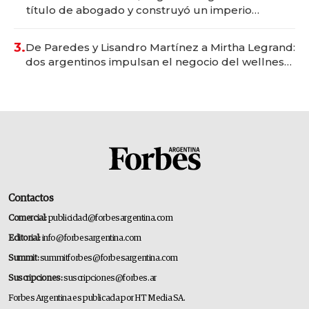
título de abogado y construyó un imperio
gastronómico que revoluciona las marcas "fast
premium"
3.
De Paredes y Lisandro Martínez a Mirtha Legrand:
dos argentinos impulsan el negocio del wellness
deportivo y el cuidado corporal
Contactos
Comercial:
publicidad@forbesargentina.com
Editorial:
info@forbesargentina.com
Summit:
summitforbes@forbesargentina.com
Suscripciones:
suscripciones@forbes.ar
Forbes Argentina es publicada por HT Media SA.