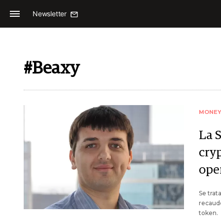
Newsletter
#Beaxy
MONE
La 
cryp
ope
Se trat
recaudó
token.