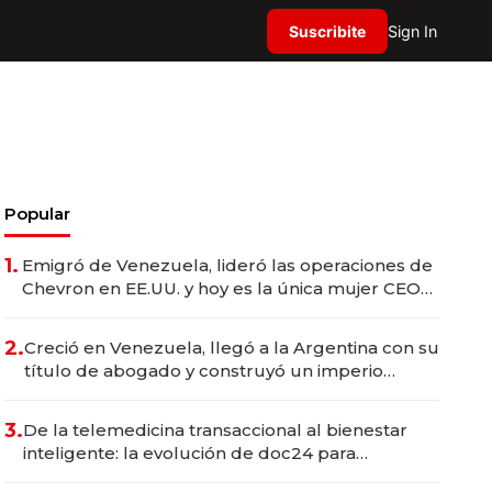
Suscribite
Sign In
Popular
1.
Emigró de Venezuela, lideró las operaciones de
Chevron en EE.UU. y hoy es la única mujer CEO
en Vaca Muerta
2.
Creció en Venezuela, llegó a la Argentina con su
título de abogado y construyó un imperio
gastronómico que revoluciona las marcas "fast
premium"
3.
De la telemedicina transaccional al bienestar
inteligente: la evolución de doc24 para
transformar a las organizaciones