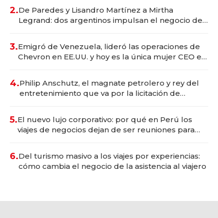
premium"
2.
De Paredes y Lisandro Martínez a Mirtha
Legrand: dos argentinos impulsan el negocio del
wellness deportivo y el cuidado corporal
3.
Emigró de Venezuela, lideró las operaciones de
Chevron en EE.UU. y hoy es la única mujer CEO en
Vaca Muerta
4.
Philip Anschutz, el magnate petrolero y rey del
entretenimiento que va por la licitación de
Tecnópolis junto a Fénix
5.
El nuevo lujo corporativo: por qué en Perú los
viajes de negocios dejan de ser reuniones para
convertirse en experiencias transformadoras
6.
Del turismo masivo a los viajes por experiencias:
cómo cambia el negocio de la asistencia al viajero