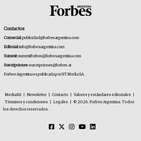
Contactos
Comercial:
publicidad@forbesargentina.com
Editorial:
info@forbesargentina.com
Summit:
summitforbes@forbesargentina.com
Suscripciones:
suscripciones@forbes.ar
Forbes Argentina es publicada por HT Media SA.
MediaKit
|
Newsletter
|
Contacto
|
Valores y estándares editoriales
|
Términos y condiciones
|
Legales
|
© 2026. Forbes Argentina. Todos
los derechos reservados.