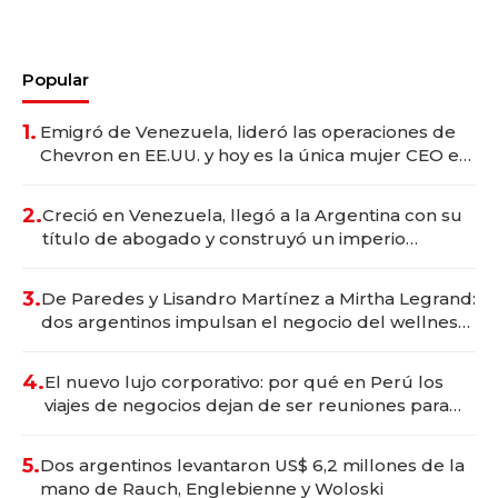
Popular
1.
Emigró de Venezuela, lideró las operaciones de
Chevron en EE.UU. y hoy es la única mujer CEO en
Vaca Muerta
2.
Creció en Venezuela, llegó a la Argentina con su
título de abogado y construyó un imperio
gastronómico que revoluciona las marcas "fast
premium"
3.
De Paredes y Lisandro Martínez a Mirtha Legrand:
dos argentinos impulsan el negocio del wellness
deportivo y el cuidado corporal
4.
El nuevo lujo corporativo: por qué en Perú los
viajes de negocios dejan de ser reuniones para
convertirse en experiencias transformadoras
5.
Dos argentinos levantaron US$ 6,2 millones de la
mano de Rauch, Englebienne y Woloski