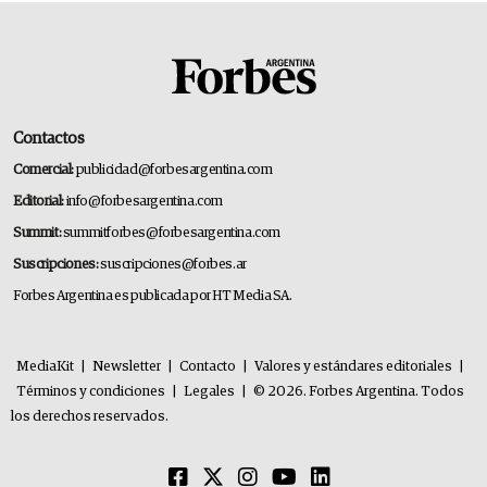
Contactos
Comercial:
publicidad@forbesargentina.com
Editorial:
info@forbesargentina.com
Summit:
summitforbes@forbesargentina.com
Suscripciones:
suscripciones@forbes.ar
Forbes Argentina es publicada por HT Media SA.
MediaKit
|
Newsletter
|
Contacto
|
Valores y estándares editoriales
|
Términos y condiciones
|
Legales
|
© 2026. Forbes Argentina. Todos
los derechos reservados.