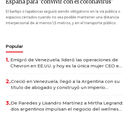
España para “convivir con el coronavirus”
El barbijo o tapabocas seguirá siendo obligatorio en la vía pública o
espacios cerrados cuando no sea posible mantener una distancia
interpersonal de al menos 1,5 metros, y en el transporte público.
Popular
1.
Emigró de Venezuela, lideró las operaciones de
Chevron en EE.UU. y hoy es la única mujer CEO en
Vaca Muerta
2.
Creció en Venezuela, llegó a la Argentina con su
título de abogado y construyó un imperio
gastronómico que revoluciona las marcas "fast
premium"
3.
De Paredes y Lisandro Martínez a Mirtha Legrand:
dos argentinos impulsan el negocio del wellness
deportivo y el cuidado corporal