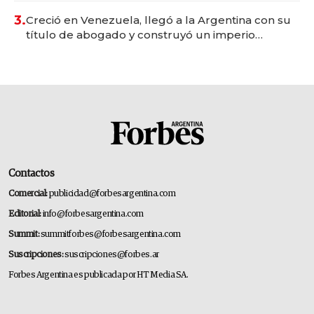
3.
Creció en Venezuela, llegó a la Argentina con su
título de abogado y construyó un imperio
gastronómico que revoluciona las marcas "fast
premium"
Contactos
Comercial:
publicidad@forbesargentina.com
Editorial:
info@forbesargentina.com
Summit:
summitforbes@forbesargentina.com
Suscripciones:
suscripciones@forbes.ar
Forbes Argentina es publicada por HT Media SA.