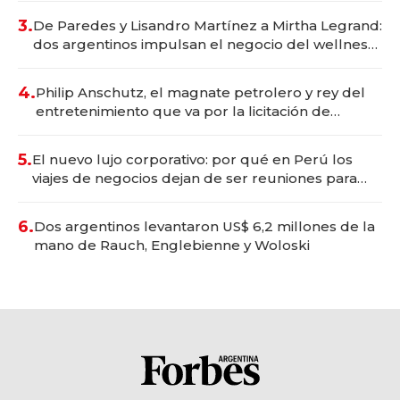
premium"
3.
De Paredes y Lisandro Martínez a Mirtha Legrand:
dos argentinos impulsan el negocio del wellness
deportivo y el cuidado corporal
4.
Philip Anschutz, el magnate petrolero y rey del
entretenimiento que va por la licitación de
Tecnópolis junto a Fénix
5.
El nuevo lujo corporativo: por qué en Perú los
viajes de negocios dejan de ser reuniones para
convertirse en experiencias transformadoras
6.
Dos argentinos levantaron US$ 6,2 millones de la
mano de Rauch, Englebienne y Woloski