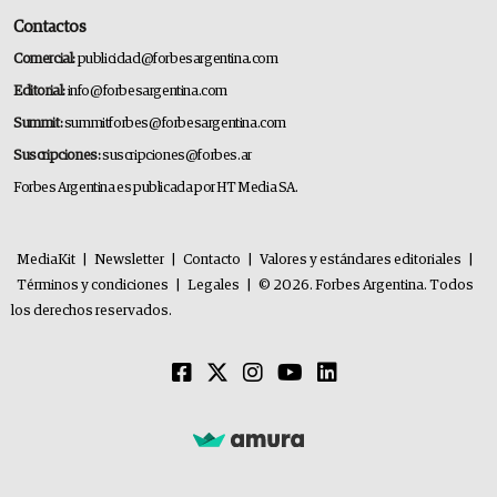
Contactos
Comercial:
publicidad@forbesargentina.com
Editorial:
info@forbesargentina.com
Summit:
summitforbes@forbesargentina.com
Suscripciones:
suscripciones@forbes.ar
Forbes Argentina es publicada por HT Media SA.
MediaKit
|
Newsletter
|
Contacto
|
Valores y estándares editoriales
|
Términos y condiciones
|
Legales
|
© 2026. Forbes Argentina. Todos
los derechos reservados.