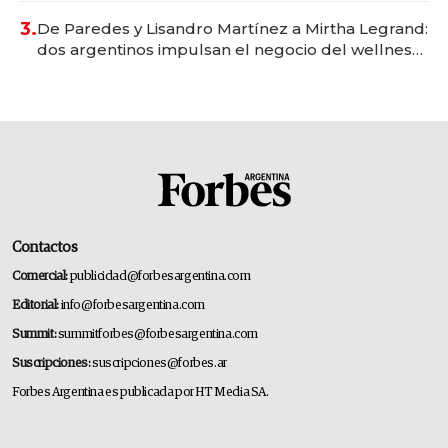
premium"
3.
De Paredes y Lisandro Martínez a Mirtha Legrand:
dos argentinos impulsan el negocio del wellness
deportivo y el cuidado corporal
Contactos
Comercial:
publicidad@forbesargentina.com
Editorial:
info@forbesargentina.com
Summit:
summitforbes@forbesargentina.com
Suscripciones:
suscripciones@forbes.ar
Forbes Argentina es publicada por HT Media SA.