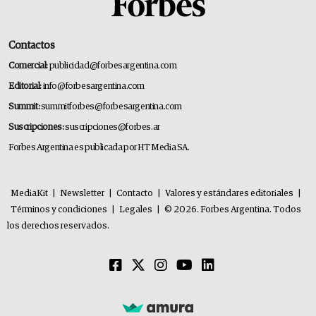
Contactos
Comercial:
publicidad@forbesargentina.com
Editorial:
info@forbesargentina.com
Summit:
summitforbes@forbesargentina.com
Suscripciones:
suscripciones@forbes.ar
Forbes Argentina es publicada por HT Media SA.
MediaKit
|
Newsletter
|
Contacto
|
Valores y estándares editoriales
|
Términos y condiciones
|
Legales
|
© 2026. Forbes Argentina. Todos
los derechos reservados.