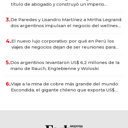
título de abogado y construyó un imperio
gastronómico que revoluciona las marcas "fast
premium"
3.
De Paredes y Lisandro Martínez a Mirtha Legrand:
dos argentinos impulsan el negocio del wellness
deportivo y el cuidado corporal
4.
El nuevo lujo corporativo: por qué en Perú los
viajes de negocios dejan de ser reuniones para
convertirse en experiencias transformadoras
5.
Dos argentinos levantaron US$ 6,2 millones de la
mano de Rauch, Englebienne y Woloski
6.
Viaje a la mina de cobre más grande del mundo:
Escondida, el gigante chileno que exporta US$
14.000 millones anuales