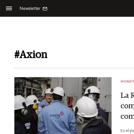
Newsletter
#Axion
MONE
La 
com
com
Es el p