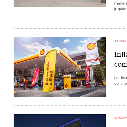
manera
jugador
TODAY
Inf
comb
Los inc
del año
MONE