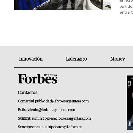
El incr
partido
entre C
Innovación
Liderazgo
Money
Contactos
Comercial:
publicidad@forbesargentina.com
Editorial:
info@forbesargentina.com
Summit:
summitforbes@forbesargentina.com
Suscripciones:
suscripciones@forbes.ar