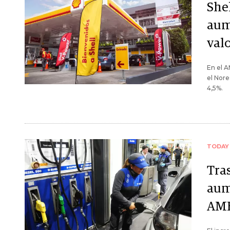
She
aum
valo
En el A
el Nore
4,5%.
TODAY
Tra
aum
AM