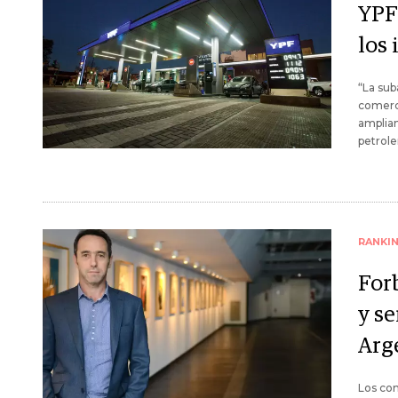
YPF
los
“La sub
comerci
amplian
petrole
RANKI
For
y se
Arg
Los con