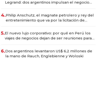
Legrand: dos argentinos impulsan el negocio
del wellness deportivo y el cuidado corporal
4.
Philip Anschutz, el magnate petrolero y rey del
entretenimiento que va por la licitación de
Tecnópolis junto a Fénix
5.
El nuevo lujo corporativo: por qué en Perú los
viajes de negocios dejan de ser reuniones para
convertirse en experiencias transformadoras
6.
Dos argentinos levantaron US$ 6,2 millones de
la mano de Rauch, Englebienne y Woloski