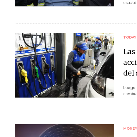
estraté
TODAY
Las
acc
del
Luego d
combust
MONE