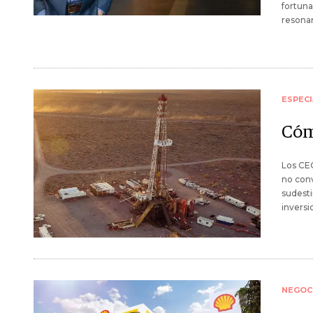
fortuna
resona
ESPECI
Cóm
Los CEO
no conv
sudesti
inversi
NEGOC