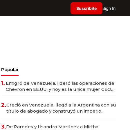
Suscribite
Sign In
Popular
1.
Emigró de Venezuela, lideró las operaciones de
Chevron en EE.UU. y hoy es la única mujer CEO
en Vaca Muerta
2.
Creció en Venezuela, llegó a la Argentina con su
título de abogado y construyó un imperio
gastronómico que revoluciona las marcas "fast
premium"
3.
De Paredes y Lisandro Martínez a Mirtha