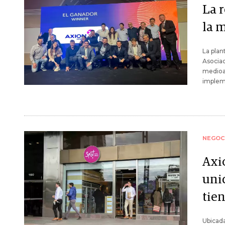
La 
la 
La plan
Asociac
medioam
implem
NEGOC
Axi
uni
tien
Ubicada