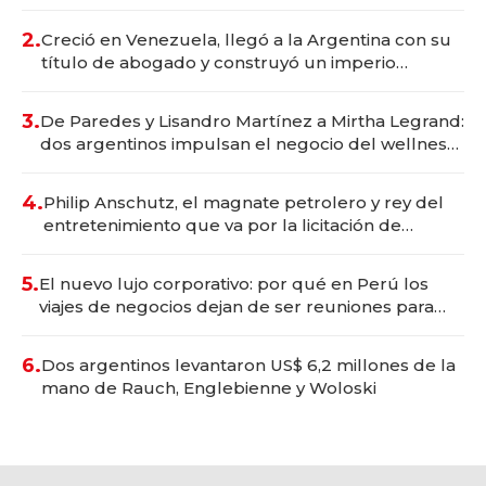
Vaca Muerta
2.
Creció en Venezuela, llegó a la Argentina con su
título de abogado y construyó un imperio
gastronómico que revoluciona las marcas "fast
premium"
3.
De Paredes y Lisandro Martínez a Mirtha Legrand:
dos argentinos impulsan el negocio del wellness
deportivo y el cuidado corporal
4.
Philip Anschutz, el magnate petrolero y rey del
entretenimiento que va por la licitación de
Tecnópolis junto a Fénix
5.
El nuevo lujo corporativo: por qué en Perú los
viajes de negocios dejan de ser reuniones para
convertirse en experiencias transformadoras
6.
Dos argentinos levantaron US$ 6,2 millones de la
mano de Rauch, Englebienne y Woloski