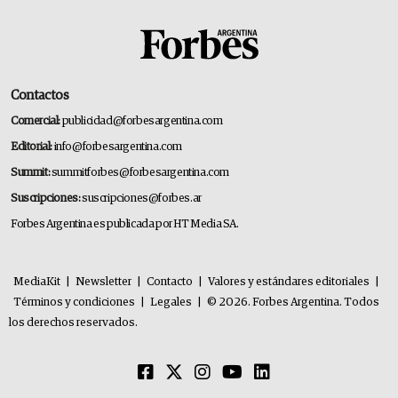
Contactos
Comercial:
publicidad@forbesargentina.com
Editorial:
info@forbesargentina.com
Summit:
summitforbes@forbesargentina.com
Suscripciones:
suscripciones@forbes.ar
Forbes Argentina es publicada por HT Media SA.
MediaKit
|
Newsletter
|
Contacto
|
Valores y estándares editoriales
|
Términos y condiciones
|
Legales
|
© 2026. Forbes Argentina. Todos
los derechos reservados.