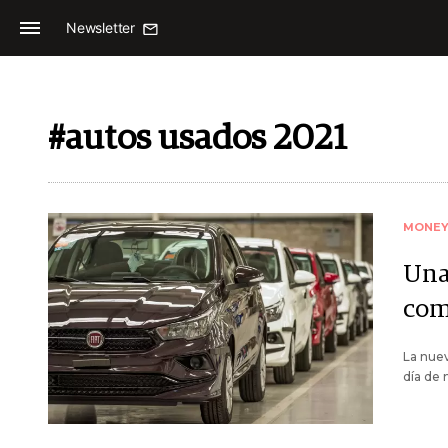
Newsletter
#autos usados 2021
MONE
Una
com
La nuev
día de 